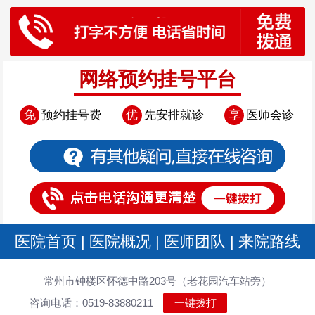
网络预约挂号平台
免
预约挂号费
优
先安排就诊
享
医师会诊
医院首页
|
医院概况
|
医师团队
|
来院路线
常州市钟楼区怀德中路203号（老花园汽车站旁）
咨询电话：0519-83880211
一键拨打