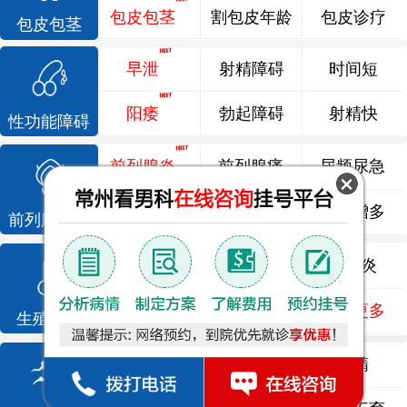
包皮包茎
割包皮年龄
包皮诊疗
包皮包茎
早泄
射精障碍
时间短
阳痿
勃起障碍
射精快
性功能障碍
前列腺炎
前列腺痛
尿频尿急
前列腺增生
排尿不畅
夜尿增多
前列腺疾病
龟头炎
睾丸炎
尿道炎
尿相关
泌尿感染
了解更多
生殖感染
死精
少精
弱精