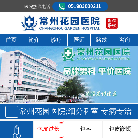
051983880211
医院热线电话
首页
简介
诊疗
医师
路线
咨询
常州花园医院;细分科室 专病专治
包皮过长
包茎
包皮嵌顿