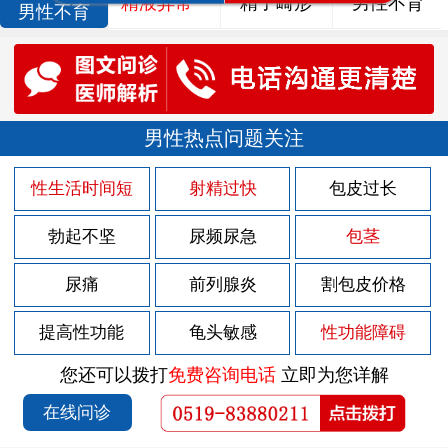
精液异常
精子畸形
男性不育
男性不育
男性热点问题关注
性生活时间短
射精过快
包皮过长
勃起不坚
尿频尿急
包茎
尿痛
前列腺炎
割包皮价格
提高性功能
龟头敏感
性功能障碍
您还可以拨打
免费咨询电话
立即为您详解
在线问诊