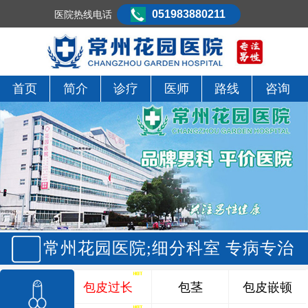
051983880211
医院热线电话
首页
简介
诊疗
医师
路线
咨询
常州花园医院;细分科室 专病专治
包皮过长
包茎
包皮嵌顿