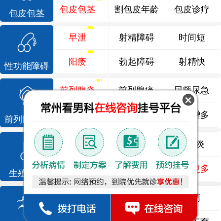
包皮包茎
割包皮年龄
包皮诊疗
包皮包茎
早泄
射精障碍
时间短
阳痿
勃起障碍
射精快
性功能障碍
前列腺炎
前列腺痛
尿频尿急
前列腺增生
排尿不畅
夜尿增多
前列腺疾病
龟头炎
睾丸炎
尿道炎
尿相关
泌尿感染
了解更多
生殖感染
死精
少精
弱精