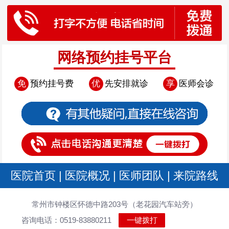
网络预约挂号平台
免
预约挂号费
优
先安排就诊
享
医师会诊
医院首页
|
医院概况
|
医师团队
|
来院路线
常州市钟楼区怀德中路203号（老花园汽车站旁）
咨询电话：0519-83880211
一键拨打