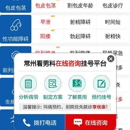
包皮包茎
割包皮年龄
包皮诊疗
包皮包茎
早泄
射精障碍
时间短
阳痿
勃起障碍
射精快
性功能障碍
前列腺炎
前列腺痛
尿频尿急
前列腺增生
排尿不畅
夜尿增多
前列腺疾病
龟头炎
睾丸炎
尿道炎
尿相关
泌尿感染
了解更多
生殖感染
死精
少精
弱精