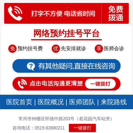
网络预约挂号平台
免
预约挂号费
优
先安排就诊
享
医师会诊
医院首页
|
医院概况
|
医师团队
|
来院路线
常州市钟楼区怀德中路203号（老花园汽车站旁）
咨询电话：0519-83880211
一键拨打