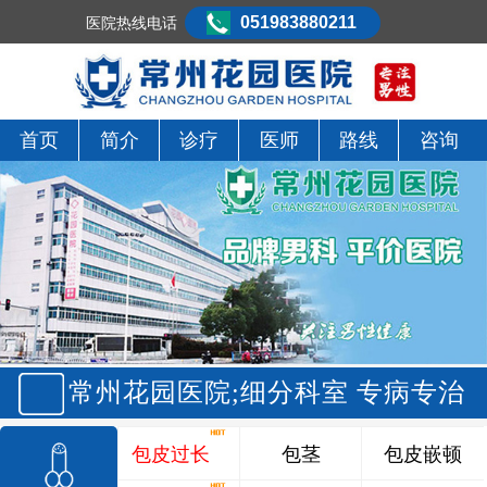
051983880211
医院热线电话
首页
简介
诊疗
医师
路线
咨询
常州花园医院;细分科室 专病专治
包皮过长
包茎
包皮嵌顿