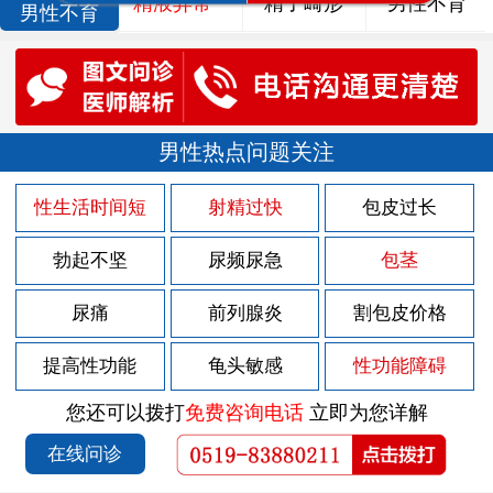
精液异常
精子畸形
男性不育
男性不育
男性热点问题关注
性生活时间短
射精过快
包皮过长
勃起不坚
尿频尿急
包茎
尿痛
前列腺炎
割包皮价格
提高性功能
龟头敏感
性功能障碍
您还可以拨打
免费咨询电话
立即为您详解
在线问诊