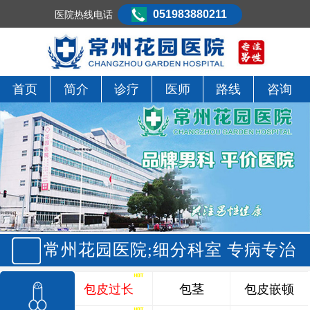
051983880211
医院热线电话
首页
简介
诊疗
医师
路线
咨询
常州花园医院;细分科室 专病专治
包皮过长
包茎
包皮嵌顿