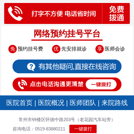
网络预约挂号平台
免
预约挂号费
优
先安排就诊
享
医师会诊
医院首页
|
医院概况
|
医师团队
|
来院路线
常州市钟楼区怀德中路203号（老花园汽车站旁）
咨询电话：0519-83880211
一键拨打