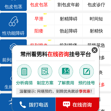
包皮包茎
割包皮年龄
包皮诊疗
包皮包茎
早泄
射精障碍
时间短
阳痿
勃起障碍
射精快
性功能障碍
前列腺炎
前列腺痛
尿频尿急
前列腺增生
排尿不畅
夜尿增多
前列腺疾病
龟头炎
睾丸炎
尿道炎
尿相关
泌尿感染
了解更多
生殖感染
死精
少精
弱精