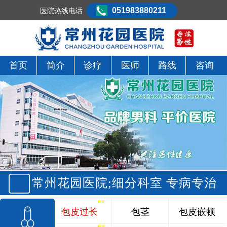
051983880211
医院热线电话
首页
简介
诊疗
医师
路线
咨询
常州花园医院;细分科室 专病专治
包皮过长
包茎
包皮嵌顿