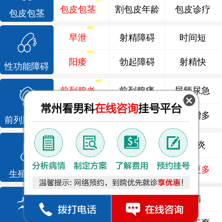
包皮包茎
割包皮年龄
包皮诊疗
包皮包茎
早泄
射精障碍
时间短
阳痿
勃起障碍
射精快
性功能障碍
前列腺炎
前列腺痛
尿频尿急
前列腺增生
排尿不畅
夜尿增多
前列腺疾病
龟头炎
睾丸炎
尿道炎
尿相关
泌尿感染
了解更多
生殖感染
死精
少精
弱精