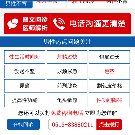
精液异常
精子畸形
男性不育
男性不育
男性热点问题关注
性生活时间短
射精过快
包皮过长
勃起不坚
尿频尿急
包茎
尿痛
前列腺炎
割包皮价格
提高性功能
龟头敏感
性功能障碍
您还可以拨打
免费咨询电话
立即为您详解
在线问诊