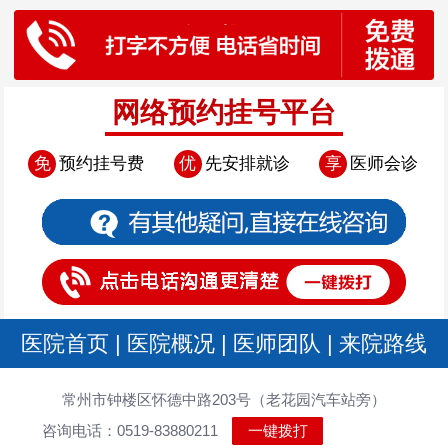
网络预约挂号平台
免
预约挂号费
优
先安排就诊
享
医师会诊
医院首页
|
医院概况
|
医师团队
|
来院路线
常州市钟楼区怀德中路203号（老花园汽车站旁）
咨询电话：0519-83880211
一键拨打